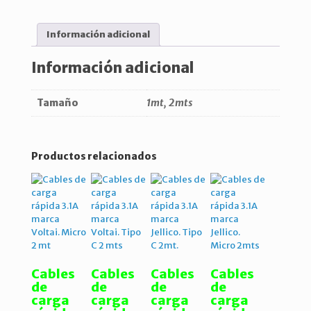
C
-
IPhone
Información adicional
cantidad
Información adicional
Tamaño
1mt, 2mts
Productos relacionados
Cables
Cables
Cables
Cables
de
de
de
de
carga
carga
carga
carga