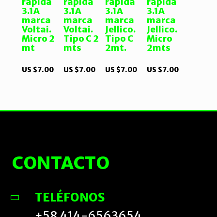
rápida
rápida
rápida
rápida
3.1A
3.1A
3.1A
3.1A
marca
marca
marca
marca
Voltai.
Voltai.
Jellico.
Jellico.
Micro 2
Tipo C 2
Tipo C
Micro
mt
mts
2mt.
2mts
US $
7.00
US $
7.00
US $
7.00
US $
7.00
CONTACTO
TELÉFONOS
+58 414-6563654