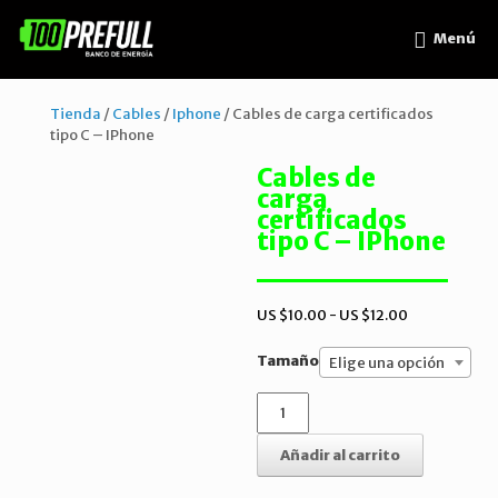
Menú
Tienda
/
Cables
/
Iphone
/ Cables de carga certificados
tipo C – IPhone
Cables de
carga
certificados
tipo C – IPhone
Rango
US $
10.00
-
US $
12.00
de
precios:
Tamaño
Elige una opción
desde
US
Cables
$10.00
de
hasta
carga
Añadir al carrito
US
certificados
$12.00
tipo