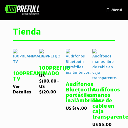
Menú
Tienda
100PREFIJO
100PREANIMADO
US
TV
$
100.00
-
Audífonos
Ver
US
Bluetooth
Audífonos
Rango
Detalles
$
120.00
portátiles
manos
de
inalámbricos.
libre de
precios:
cable en
desde
US $
14.00
caja
US
transparente
$100.00
hasta
US $
5.00