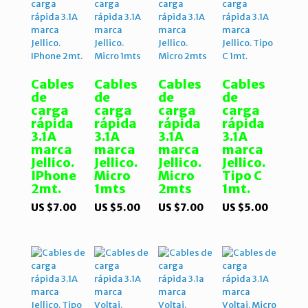
US
$12.00
Cables
Cables
Cables
Cables
de
de
de
de
carga
carga
carga
carga
rápida
rápida
rápida
rápida
3.1A
3.1A
3.1A
3.1A
marca
marca
marca
marca
Jellico.
Jellico.
Jellico.
Jellico.
IPhone
Micro
Micro
Tipo C
2mt.
1mts
2mts
1mt.
US $
7.00
US $
5.00
US $
7.00
US $
5.00