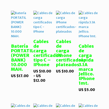
US
$120.00
Cables
Cables
Batería
de
de
Cables
PORTATIL
carga
carga
de
(POWER
certificados
iPhone
carga
BANK)
tipo C –
certificados-
rápida
10.000
IPhone
plateados
3.1A
MAH.
marca
US $
10.00
US $
10.00
Jellico.
US $
17.00
-
US
IPhone
Rango
$
12.00
1mt.
de
precios:
US $
5.00
desde
US
$10.00
hasta